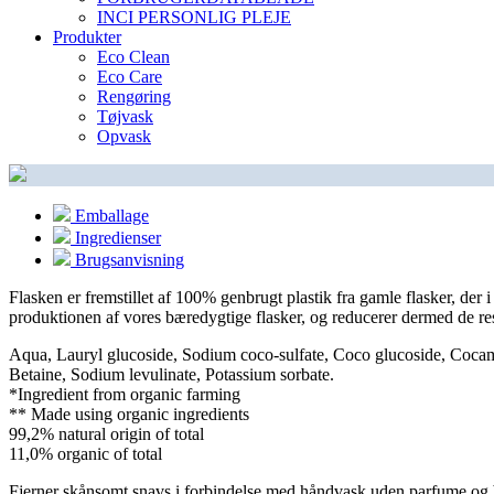
INCI PERSONLIG PLEJE
Produkter
Eco Clean
Eco Care
Rengøring
Tøjvask
Opvask
Emballage
Ingredienser
Brugsanvisning
Flasken er fremstillet af 100% genbrugt plastik fra gamle flasker, der 
produktionen af vores bæredygtige flasker, og reducerer dermed de 
Aqua, Lauryl glucoside, Sodium coco-sulfate, Coco glucoside, Cocami
Betaine, Sodium levulinate, Potassium sorbate.
*Ingredient from organic farming
** Made using organic ingredients
99,2% natural origin of total
11,0% organic of total
Fjerner skånsomt snavs i forbindelse med håndvask uden parfume og b