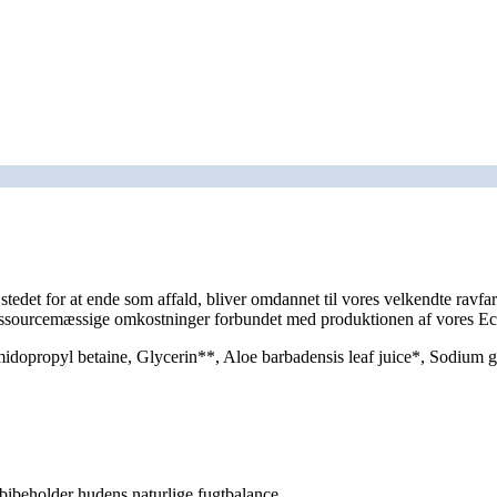
i stedet for at ende som affald, bliver omdannet til vores velkendte ravf
ressourcemæssige omkostninger forbundet med produktionen af vores Ec
dopropyl betaine, Glycerin**, Aloe barbadensis leaf juice*, Sodium g
ibeholder hudens naturlige fugtbalance.