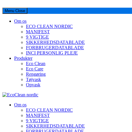
Menu
Close
Om os
ECO CLEAN NORDIC
MANIFEST
9 VIGTIGE
SIKKERHEDSDATABLADE
FORBRUGERDATABLADE
INCI PERSONLIG PLEJE
Produkter
Eco Clean
Eco Care
Rengøring
Tøjvask
Opvask
EcoClean nordic
Om os
ECO CLEAN NORDIC
CLEANING WITH CARE
MANIFEST
9 VIGTIGE
SIKKERHEDSDATABLADE
FORBRUGERDATABLADE